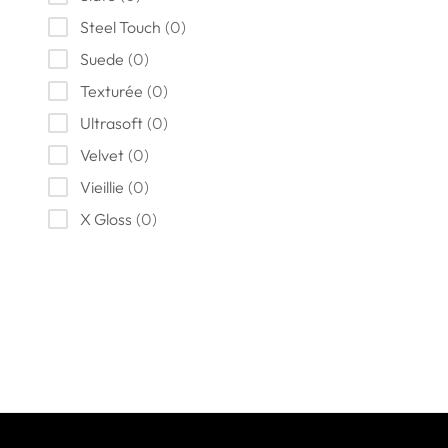
Steel Touch
(
0
)
Suede
(
0
)
Texturée
(
0
)
Ultrasoft
(
0
)
Velvet
(
0
)
Vieillie
(
0
)
X Gloss
(
0
)