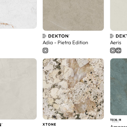
Adia - Pietra Edition
Aeris
XTONE
Amazo