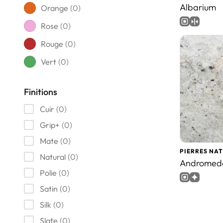
Albarium
Orange
(
0
)
Rose
(
0
)
Rouge
(
0
)
Vert
(
0
)
Finitions
Cuir
(
0
)
Grip+
(
0
)
Mate
(
0
)
PIERRES NA
Natural
(
0
)
Andromed
Polie
(
0
)
Satin
(
0
)
Silk
(
0
)
Slate
(
0
)