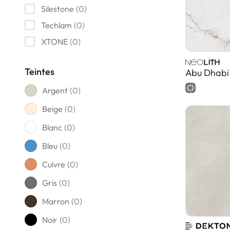
Silestone
(
0
)
Techlam
(
0
)
XTONE
(
0
)
Teintes
Abu Dhabi
Argent
(
0
)
Beige
(
0
)
Blanc
(
0
)
Bleu
(
0
)
Cuivre
(
0
)
Gris
(
0
)
Marron
(
0
)
Noir
(
0
)