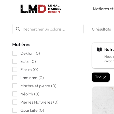
Matières et
0
résultats
Matières
Notre
Dekton
(
0
)
Nous s
Eclos
(
0
)
relâch
Florim
(
0
)
Tag
Laminam
(
0
)
Marbre et pierre
(
0
)
Néolith
(
0
)
Pierres Naturelles
(
0
)
Quartzite
(
0
)