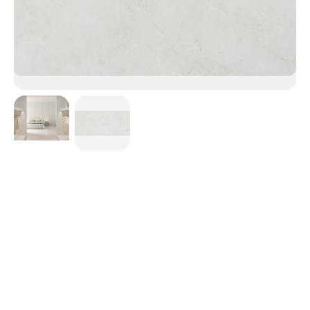
Sandik
L’élégance traditionnelle du marbre espagnol Crema
Marfil avec une finition lisse, un fond crémeux et de
subtiles touches de gris. Une couleur parfaite pour les
designs minimalistes avec une touche chaleureuse,
adaptée à tous les types de projets, des intérieurs aux sols