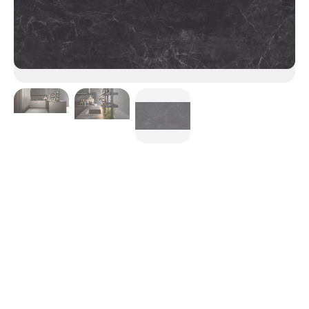
Nero Greco
Nero Greco propose le raffinement d’un produit noble et
ancien, le marbre, qui devient complément
d’ameublement, protagoniste incontesté des projets dans
lesquels il est utilisé. La plénitude de la couleur sombre,
rehaussée par les délicates veines claires, dissimule un