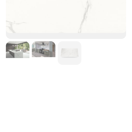
Natura
Reproduisant le style par excellence du marbre avec un
veinage gris doux, accentuant la surface blanc classique,
cette couleur met en avant une finition lustrée polie.