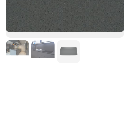
Marengo
La philosophie n'est pas le point fort du Marengo, ton qui
se situe dans la gamme des gris étouffés frôlant le noir et
qui est prisé des adeptes de la simplicité et du bon goût.