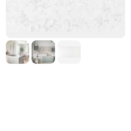
Lagoon
Un blanc lumineux et froid qui reflète la lumière comme la
glace brisée sur un lac gelé.
Teintes
Blanc