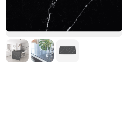
Eternal Marquina
Évoquant le très esthétique marbre noir espagnol
Marquina, cette création affiche un fond d'un noir intense
ainsi que des détails et des reflets blancs à la fois intenses
et convaincants qui affleurent à la surface.