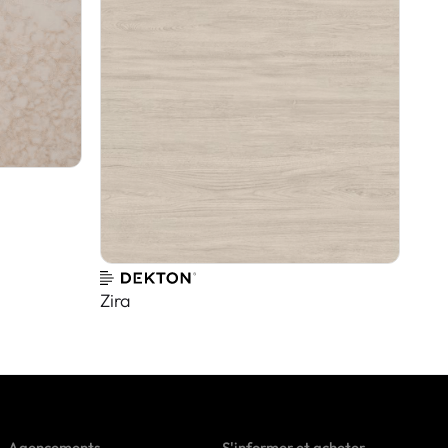
Zira
Agencements
S'informer et acheter