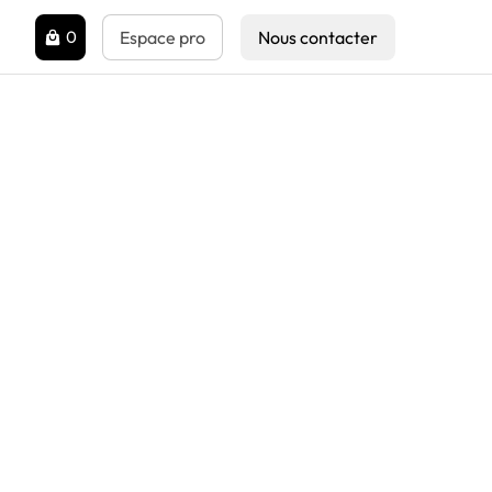
0
Espace pro
Nous contacter
e Bianco
la pureté d’un mur dont l’enduit vient d’être posé, la
Calce apporte une sensation de fraîcheur, surtout dans
 les plus douces. Calce Bianco est donc la première
une gamme qui étonne par son adaptabilité, avec des
i conviennent surtout comme revêtement mural
intérieurs ou comme solution d’ameublement.
Beige
Texturée