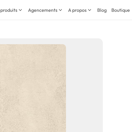
 produits
Agencements
A propos
Blog
Boutique
Calc
Inspirée de 
collection 
ses teintes
couleur d’
plaques qu
d’espaces 
Teintes
Finitions