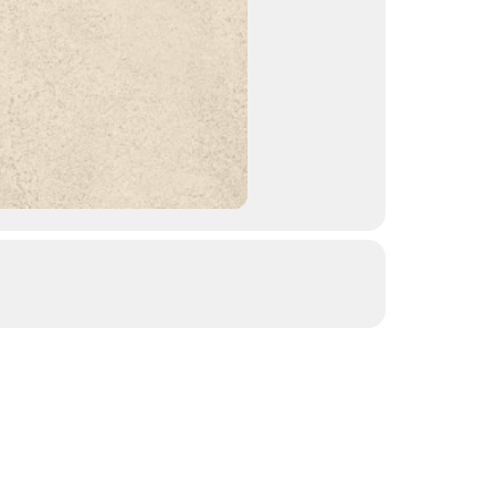
Épaisseurs
Provenanc
Applicatio
No items f
Vous
Vene
Pr