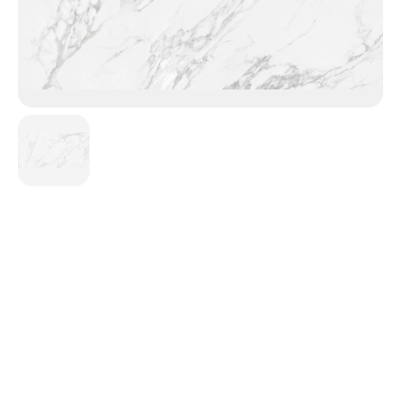
Calacatta White
Teintes
Blanc
Gris
Finitions
Mate