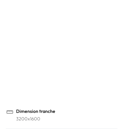
Épaisseurs disponibles
12 mm
20 mm
Provenance
Espagne
Applications
Voir
No items found.
Vous souhaitez en savoir plus ?
Venez voir nos coloris dans nos showrooms
Prendre rendez-vous en ligne
Dimension tranche
3200x1600