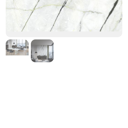
XTONE
Calacatta Green
Populaire grâce à son veinage caractéristique, Calacatta
Green imite le développement des racines des arbres
dans des teintes citron vert et vert sec. Une version
adaptée aux nouvelles tendances qui donne un caractère
naturel et organique aux espaces.