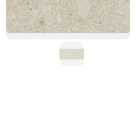
Ava - Pietra Edition
Cosentino s'est inspiré de la structure distinctive et
multiforme de la pierre italienne Ceppo di Gré pour créer
une finition innovante dans des nuances crème que l’on ne
trouve pas dans la nature. Un design plus chaleureux,
particulièrement adapté à de vastes surfaces de