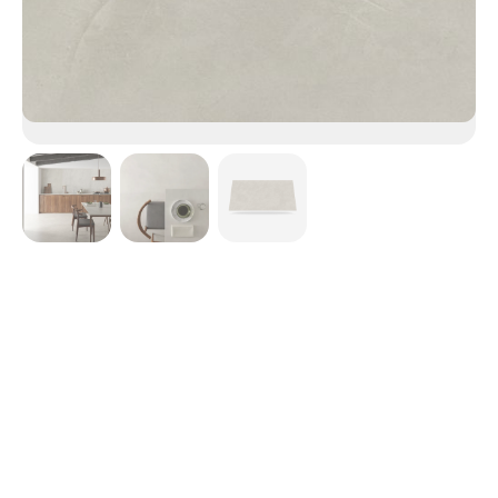
Argentium
Teintes
Gris
Finitions
Mate
Grip+